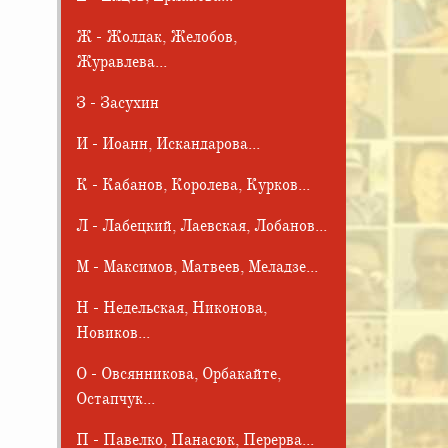
Ж - Жолдак, Желобов,
в
Журавлева...
З - Засухин
И - Иоанн, Искандарова...
К - Кабанов, Королева, Курков...
Л - Лабецкий, Лаевская, Лобанов...
М - Максимов, Матвеев, Меладзе...
Н - Недельская, Никонова,
Новиков...
О - Овсянникова, Орбакайте,
Остапчук...
П - Павелко, Панасюк, Перерва...