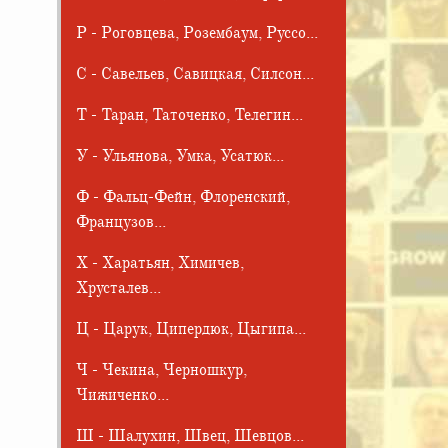
Р - Роговцева, Розембаум, Руссо...
С - Савельев, Савицкая, Силсон...
Т - Таран, Таточенко, Телегин...
У - Ульянова, Умка, Усатюк...
Ф - Фальц-Фейн, Флоренский,
Французов...
Х - Харатьян, Химичев,
Хрусталев...
Ц - Царук, Ципердюк, Цыгипа...
Ч - Чекина, Черношкур,
Чижиченко...
Ш - Шалухин, Швец, Шевцов...