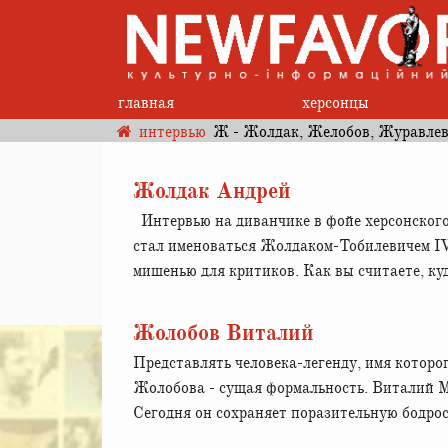
главная
херсонцы
интервью
Ж - Жолдак, Желобов, Журавлева
Жолдак Андрей
Интервью на диванчике в фойе херсонского 
стал именоваться Жолдаком-Тобилевичем IV.
мишенью для критиков. Как вы считаете, куд
Жолобов Виталий
Представлять человека-легенду, имя которог
Жолобова - сущая формальность. Виталий М
Сегодня он сохраняет поразительную бодрост