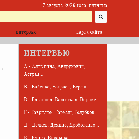
7 августа 2026 года, пятница
интервью
карта сайта
ИНТЕРВЬЮ
А - Алтыпина, Андрухович,
он
Астрая...
Б - Бабенко, Баграев, Береш...
В - Ваганова, Валевская, Вирчис...
Г - Гаврилюк, Гармаш, Голубков...
Д - Делиев, Демино, Дроботенко...
Е - Емцев, Ермакова...