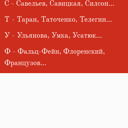
С - Савельев, Савицкая, Силсон...
Т - Таран, Таточенко, Телегин...
У - Ульянова, Умка, Усатюк...
Ф - Фальц-Фейн, Флоренский,
Французов...
Х - Харатьян, Химичев,
Хрусталев...
Ц - Царук, Ципердюк, Цыгипа...
Ч - Чекина, Черношкур,