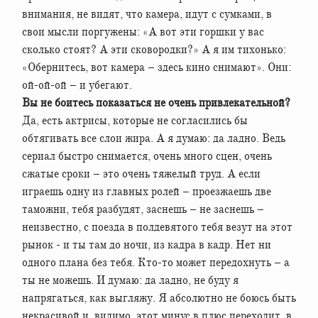
внимания, не видят, что камера, идут с сумками, в
свои мысли поргужены: «А вот эти горшки у вас
сколько стоят? А эти сковородки?» А я им тихонько:
«Обернитесь, вот камера – здесь кино снимают». Они:
ой-ой-ой – и убегают.
Вы не боитесь показаться не очень привлекательной?
Да, есть актрисы, которые не согласились бы
обтягивать все слои жира. А я думаю: да ладно. Ведь
сериал быстро снимается, очень много сцен, очень
сжатые сроки – это очень тяжелый труд. А если
играешь одну из главных ролей – проезжаешь две
таможни, тебя разбудят, заснешь – не заснешь –
неизвестно, с поезда в полдевятого тебя везут на этот
рынок - и ты там до ночи, из кадра в кадр. Нет ни
одного плана без тебя. Кто-то может передохнуть – а
ты не можешь. И думаю: да ладно, не буду я
напрягаться, как выгляжу. Я абсолютно не боюсь быть
некрасивой и, видимо, этот минус в плюс переходит, в