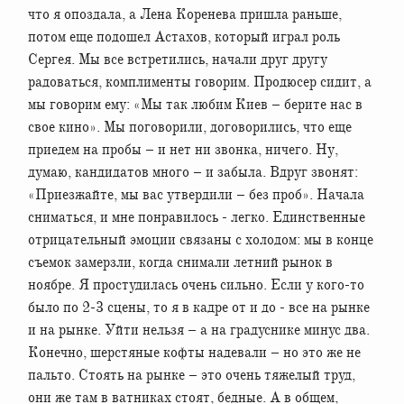
что я опоздала, а Лена Коренева пришла раньше,
потом еще подошел Астахов, который играл роль
Сергея. Мы все встретились, начали друг другу
радоваться, комплименты говорим. Продюсер сидит, а
мы говорим ему: «Мы так любим Киев – берите нас в
свое кино». Мы поговорили, договорились, что еще
приедем на пробы – и нет ни звонка, ничего. Ну,
думаю, кандидатов много – и забыла. Вдруг звонят:
«Приезжайте, мы вас утвердили – без проб». Начала
сниматься, и мне понравилось - легко. Единственные
отрицательный эмоции связаны с холодом: мы в конце
съемок замерзли, когда снимали летний рынок в
ноябре. Я простудилась очень сильно. Если у кого-то
было по 2-3 сцены, то я в кадре от и до - все на рынке
и на рынке. Уйти нельзя – а на градуснике минус два.
Конечно, шерстяные кофты надевали – но это же не
пальто. Стоять на рынке – это очень тяжелый труд,
они же там в ватниках стоят, бедные. А в общем,