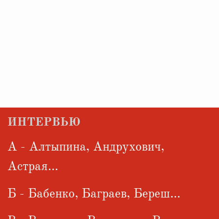
ИНТЕРВЬЮ
А - Алтыпина, Андрухович,
Астрая...
Б - Бабенко, Баграев, Береш...