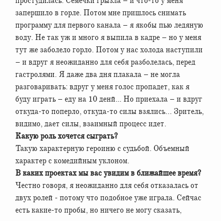
простудилась. Семечки грызла – и что-то у меня
запершило в горле. Потом мне пришлось снимать
программу для первого канала – я якобы пью ледяную
воду. Не так уж и много я выпила в кадре – но у меня
тут же заболело горло. Потом у нас холода наступили
– и вдруг я неожиданно для себя разболелась, перед
гастролями. Я даже два дня плакала – не могла
разговаривать: вдруг у меня голос пропадет, как я
буду играть – еду на 10 денй... Но приехала – и вдруг
откуда-то поперло, откуда-то силы взялись… Зритель,
видимо, дает силы, взаимный процесс идет.
Какую роль хочется сыграть?
Такую характерную героиню с судьбой. Объемный
характер с комедийным уклоном.
В каких проектах мы вас увидим в ближайшее время?
Честно говоря, я неожиданно для себя отказалась от
двух ролей - потому что подобное уже играла. Сейчас
есть какие-то пробы, но ничего не могу сказать,