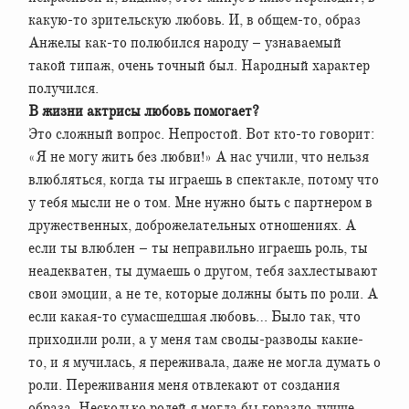
какую-то зрительскую любовь. И, в общем-то, образ
Анжелы как-то полюбился народу – узнаваемый
такой типаж, очень точный был. Народный характер
получился.
В жизни актрисы любовь помогает?
Это сложный вопрос. Непростой. Вот кто-то говорит:
«Я не могу жить без любви!» А нас учили, что нельзя
влюбляться, когда ты играешь в спектакле, потому что
у тебя мысли не о том. Мне нужно быть с партнером в
дружественных, доброжелательных отношениях. А
если ты влюблен – ты неправильно играешь роль, ты
неадекватен, ты думаешь о другом, тебя захлестывают
свои эмоции, а не те, которые должны быть по роли. А
если какая-то сумасшедшая любовь… Было так, что
приходили роли, а у меня там своды-разводы какие-
то, и я мучилась, я переживала, даже не могла думать о
роли. Переживания меня отвлекают от создания
образа. Несколько ролей я могла бы гораздо лучше