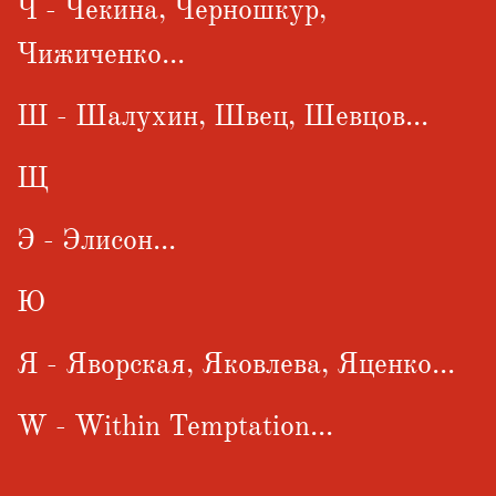
Ч - Чекина, Черношкур,
Чижиченко...
Ш - Шалухин, Швец, Шевцов...
Щ
Э - Элисон...
Ю
Я - Яворская, Яковлева, Яценко...
W - Within Temptation...