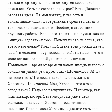
отсюда стартануть – и они останутся херсонской
командой. Есть же свердловский рок? Есть. Давайте
работать здесь. На мой взгляд, у нас есть и
талантливые люди, и современные средства связи, и
технические возможности. Вообще, я сторонник
«ручной» работы. Если чего-то нет – придумай, как из
«минуса» сделать «плюс». Почему никто не верит, что
все это возможно? Когда мой агент всем рассказывает,
какой я молодец – ему положено: работа такая, - что я
монолог написал для Лукинского, пишу для
Новиковой, - время от времени какой-нибудь человек с
большими ушами реагирует так: «Шо-шо-шо? Ой, да
не надо гнать! Не может такой человек жить в
Херсоне». Понимаешь? Мол, Херсон – что это за
город такой? Надо его раскручивать. Например, как
Сыктывкар, который все юмористы уже в свои
рассказы вставляли. Херсон – тоже смешное
название. Секс-символ Украины. Давайте хоть как-