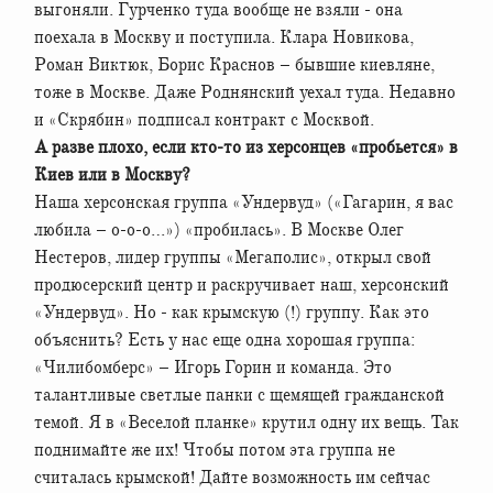
выгоняли. Гурченко туда вообще не взяли - она
поехала в Москву и поступила. Клара Новикова,
Роман Виктюк, Борис Краснов – бывшие киевляне,
тоже в Москве. Даже Роднянский уехал туда. Недавно
и «Скрябин» подписал контракт с Москвой.
А разве плохо, если кто-то из херсонцев «пробьется» в
Киев или в Москву?
Наша херсонская группа «Ундервуд» («Гагарин, я вас
любила – о-о-о…») «пробилась». В Москве Олег
Нестеров, лидер группы «Мегаполис», открыл свой
продюсерский центр и раскручивает наш, херсонский
«Ундервуд». Но - как крымскую (!) группу. Как это
объяснить? Есть у нас еще одна хорошая группа:
«Чилибомберс» – Игорь Горин и команда. Это
талантливые светлые панки с щемящей гражданской
темой. Я в «Веселой планке» крутил одну их вещь. Так
поднимайте же их! Чтобы потом эта группа не
считалась крымской! Дайте возможность им сейчас