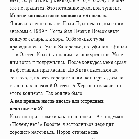
едет, «слушать вы у меня будете то, что хочу я!» Мне
это не нравится. Это потакание духовной тупизне.
Многие слышали ваши монологи «Аншлаге»...
Я писал в основном для Коли Лукинского, мы с ним
знакомы с 1989 г. Тогда был Первый Всесоюзный
конкурс сатиры и юмора. Отборочные туры
проводились в Туле и Запорожье, полуфинал и финал
— в Одессе. Коля был одним из конкурсантов. Мы с
ним тогда и подружились. После конкурса меня сразу
на фестиваль пригласили. Из Киева выезжаем на
теплоходе, во всех городах чалим, концерты даем на
стадионах до самой Одессы. А Херсон отказался от
этого концерта. Так обидно было...
А как пришла мысль писать для эстрадных
исполнителей?
Коля по-приятельски как-то попросил. А я подумал:
«Почему нет?» Вообще, у эстрадников дефицит
хорошего материала. Порой открываешь