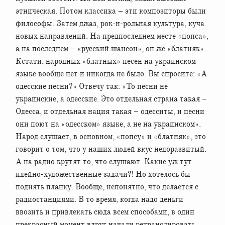
этническая. Потом классика – эти композиторы были
философы. Затем джаз, рок-н-рольная культура, куча
новых направлений. На предпоследнем месте «попса»,
а на последнем – «русский шансон», он же «блатняк».
Кстати, народных «блатных» песен на украинском
языке вообще нет и никогда не было. Вы спросите: «А
одесские песни?» Отвечу так: «То песни не
украинские, а одесские. Это отдельная страна такая –
Одесса, и отдельная нация такая – одесситы, и песни
они поют на «одесском» языке, а не на украинском».
Народ слушает, в основном, «попсу» и «блатняк», это
говорит о том, что у наших людей вкус недоразвитый.
А на радио крутят то, что слушают. Какие уж тут
идейно-художественные задачи?! Но хотелось бы
поднять планку. Вообще, непонятно, что делается с
радиостанциями. В то время, когда надо деньги
ввозить и привлекать сюда всем способами, в один
прекрасный момент вдруг начали ретранслировать