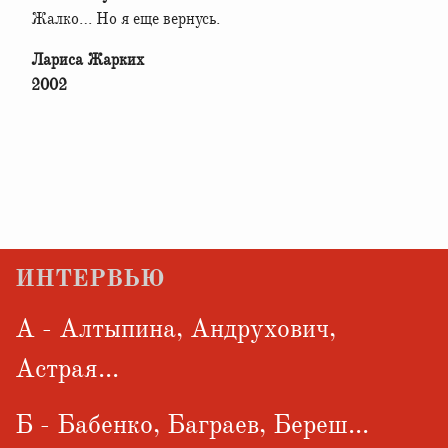
Жалко… Но я еще вернусь.
Лариса Жарких
2002
ИНТЕРВЬЮ
А - Алтыпина, Андрухович,
Астрая...
Б - Бабенко, Баграев, Береш...