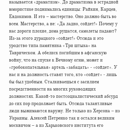
называется «драматизм». До драматизма в эстрадной
юмористике поднимались единицы: Райкин, Карцев,
Евдокимов. И это – мастерство. Оно должно быть во
всем. Мастерство, а не: «Да ладно, сойдет!» Почему у
нас дороги плохие, дома рушатся, самолеты падают?
Из-за этого дурацкого «сойдет!» Отсюда и это
уродство типа памятника «Три штыка» на
Таврическом. А обелиск погибшим в афганскую
войну, что на спуске к Вечному огню, может и
«гробокопательная» артель «забацать» - «сойдет». У
нас и на должность ставят того, кто «сойдет» - лишь
бы был удобным. Сталкиваешься с засилием
посредственности на многих руководящих
должностях. Какой-то постсоциалистический абсурд
до сих пор продолжает быть. Отсюда талантливые
люди выжимаются наружу. Не только из Херсона – из
Украины. Алексей Петренко так и остался великим
москвичом – а из Харьковского института его