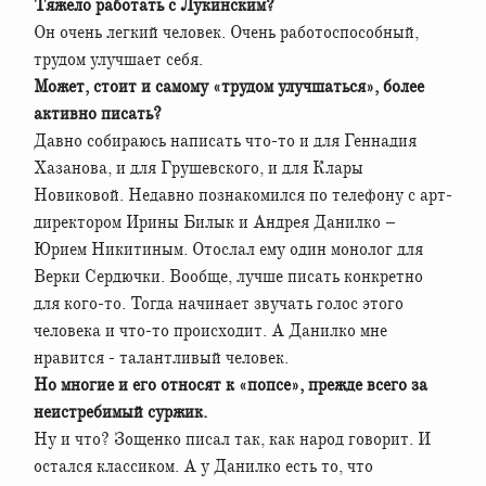
Тяжело работать с Лукинским?
Он очень легкий человек. Очень работоспособный,
трудом улучшает себя.
Может, стоит и самому «трудом улучшаться», более
активно писать?
Давно собираюсь написать что-то и для Геннадия
Хазанова, и для Грушевского, и для Клары
Новиковой. Недавно познакомился по телефону с арт-
директором Ирины Билык и Андрея Данилко –
Юрием Никитиным. Отослал ему один монолог для
Верки Сердючки. Вообще, лучше писать конкретно
для кого-то. Тогда начинает звучать голос этого
человека и что-то происходит. А Данилко мне
нравится - талантливый человек.
Но многие и его относят к «попсе», прежде всего за
неистребимый суржик.
Ну и что? Зощенко писал так, как народ говорит. И
остался классиком. А у Данилко есть то, что