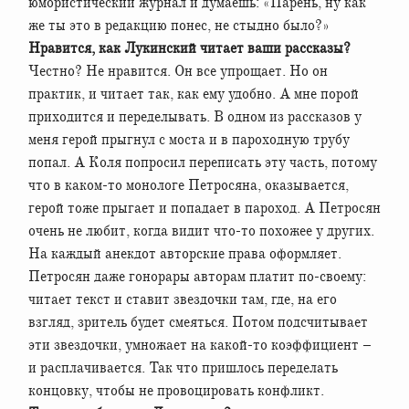
юмористический журнал и думаешь: «Парень, ну как
же ты это в редакцию понес, не стыдно было?»
Нравится, как Лукинский читает ваши рассказы?
Честно? Не нравится. Он все упрощает. Но он
практик, и читает так, как ему удобно. А мне порой
приходится и переделывать. В одном из рассказов у
меня герой прыгнул с моста и в пароходную трубу
попал. А Коля попросил переписать эту часть, потому
что в каком-то монологе Петросяна, оказывается,
герой тоже прыгает и попадает в пароход. А Петросян
очень не любит, когда видит что-то похожее у других.
На каждый анекдот авторские права оформляет.
Петросян даже гонорары авторам платит по-своему:
читает текст и ставит звездочки там, где, на его
взгляд, зритель будет смеяться. Потом подсчитывает
эти звездочки, умножает на какой-то коэффициент –
и расплачивается. Так что пришлось переделать
концовку, чтобы не провоцировать конфликт.