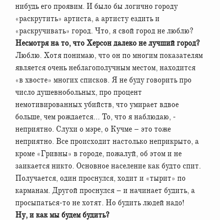
нибудь его проявим. И было бы логично городу
«раскрутить» артиста, а артисту ездить и
«раскручивать» город. Что, я свой город не люблю?
Несмотря на то, что Херсон далеко не лучший город?
Люблю. Хотя понимаю, что он по многим показателям
является очень неблагополучным местом, находится
«в хвосте» многих списков. Я не буду говорить про
число душевнобольных, про процент
немотивированных убийств, что умирает вдвое
больше, чем рождается… То, что я наблюдаю, -
неприятно. Слухи о мэре, о Кучме – это тоже
неприятно. Все происходит настолько неприкрыто, а
кроме «Гривны» в городе, пожалуй, об этом и не
заикается никто. Основное население как будто спит.
Получается, один проснулся, ходит и «тырит» по
карманам. Другой проснулся – и начинает будить, а
просыпаться-то не хотят. Но будить людей надо!
Ну, и как мы будем будить?