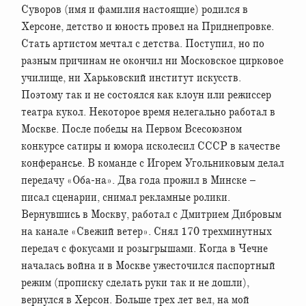
Суворов (имя и фамилия настоящие) родился в
Херсоне, детство и юность провел на Приднепровке.
Стать артистом мечтал с детства. Поступил, но по
разным причинам не окончил ни Московское цирковое
училище, ни Харьковский институт искусств.
Поэтому так и не состоялся как клоун или режиссер
театра кукол. Некоторое время нелегально работал в
Москве. После победы на Первом Всесоюзном
конкурсе сатиры и юмора исколесил СССР в качестве
конферансье. В команде с Игорем Угольниковым делал
передачу «Оба-на». Два года прожил в Минске –
писал сценарии, снимал рекламные ролики.
Вернувшись в Москву, работал с Дмитрием Дибровым
на канале «Свежий ветер». Снял 170 трехминутных
передач с фокусами и розыгрышами. Когда в Чечне
началась война и в Москве ужесточился паспортный
режим (прописку сделать руки так и не дошли),
вернулся в Херсон. Больше трех лет вел, на мой