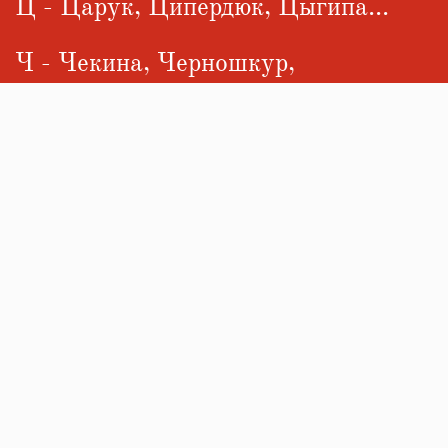
Ц - Царук, Ципердюк, Цыгипа...
Ч - Чекина, Черношкур,
Чижиченко...
Ш - Шалухин, Швец, Шевцов...
Щ
Э - Элисон...
Ю
Я - Яворская, Яковлева, Яценко...
W - Within Temptation...