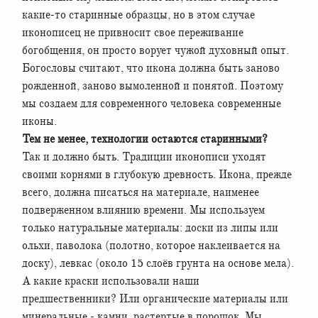
какие-то старинные образцы, но в этом случае
иконописец не привносит свое переживание
богобщения, он просто ворует чужой духовный опыт.
Богословы считают, что икона должна быть заново
рожденной, заново вымоленной и понятой. Поэтому
мы создаем для современного человека современные
иконы.
Тем не менее, технологии остаются старинными?
Так и должно быть. Традиции иконописи уходят
своими корнями в глубокую древность. Икона, прежде
всего, должна писаться на материале, наименее
подверженном влиянию времени. Мы используем
только натуральные материалы: доски из липы или
ольхи, паволока (полотно, которое наклеивается на
доску), левкас (около 15 слоёв грунта на основе мела).
А какие краски использовали наши
предшественники? Или органические материалы или
минеральные - камни, растертые в порошок. Мы