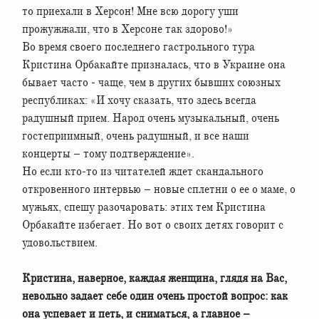
то приехали в Херсон! Мне всю дорогу уши
прожужжали, что в Херсоне так здорово!»
Во время своего последнего гастрольного тура
Кристина Орбакайте призналась, что в Украине она
бывает часто - чаще, чем в других бывших союзных
республиках: «И хочу сказать, что здесь всегда
радушный прием. Народ очень музыкальный, очень
гостеприимный, очень радушный, и все наши
концерты – тому подтверждение».
Но если кто-то из читателей ждет скандального
откровенного интервью – новые сплетни о ее о маме, о
мужьях, спешу разочаровать: этих тем Кристина
Орбакайте избегает. Но вот о своих детях говорит с
удовольствием.
Кристина, наверное, каждая женщина, глядя на Вас,
невольно задает себе один очень простой вопрос: как
она успевает и петь, и сниматься, а главное –