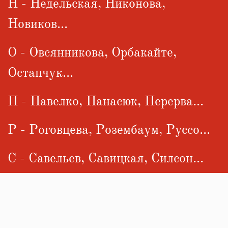
Н - Недельская, Никонова,
Новиков...
О - Овсянникова, Орбакайте,
Остапчук...
П - Павелко, Панасюк, Перерва...
Р - Роговцева, Розембаум, Руссо...
С - Савельев, Савицкая, Силсон...
Т - Таран, Таточенко, Телегин...
У - Ульянова, Умка, Усатюк...