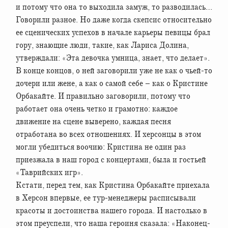
и потому что она то выходила замуж, то разводилась…
Говорили разное. Но даже когда скепсис относительно
ее сценических успехов в начале карьеры певицы брал
гору, знающие люди, такие, как Лариса Долина,
утверждали: «Эта девочка умница, знает, что делает».
В конце концов, о ней заговорили уже не как о чьей-то
дочери или жене, а как о самой себе – как о Кристине
Орбакайте. И правильно заговорили, потому что
работает она очень четко и грамотно: каждое
движение на сцене выверено, каждая песня
отработана во всех отношениях. И херсонцы в этом
могли убедиться воочию: Кристина не один раз
приезжала в наш город с концертами, была и гостьей
«Таврийских игр».
Кстати, перед тем, как Кристина Орбакайте приехала
в Херсон впервые, ее тур-менеджеры расписывали
красоты и достоинства нашего города. И настолько в
этом преуспели, что наша героиня сказала: «Наконец-