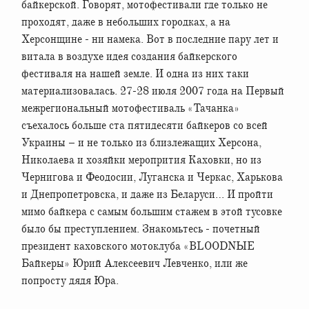
байкерской. Говорят, мотофестивали где только не
проходят, даже в небольших городках, а на
Херсонщине - ни намека. Вот в последние пару лет и
витала в воздухе идея создания байкерского
фестиваля на нашей земле. И одна из них таки
материализовалась. 27-28 июля 2007 года на Первый
межрегиональный мотофестиваль «Тачанка»
съехалось больше ста пятидесяти байкеров со всей
Украины – и не только из близлежащих Херсона,
Николаева и хозяйки меропрития Каховки, но из
Чернигова и Феодосии, Луганска и Черкас, Харькова
и Днепропетровска, и даже из Беларуси… И пройти
мимо байкера с самым большим стажем в этой тусовке
было бы преступлением. Знакомьтесь - почетный
президент каховского мотоклуба «BLOODNЫЕ
Байкеры» Юрий Алексеевич Левченко, или же
попросту дядя Юра.