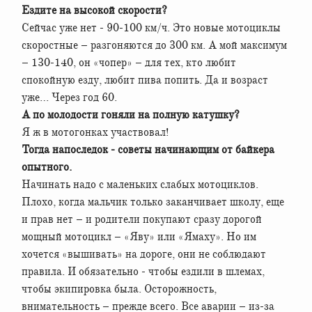
Ездите на высокой скорости?
Сейчас уже нет - 90-100 км/ч. Это новые мотоциклы
скоростные – разгоняются до 300 км. А мой максимум
– 130-140, он «чопер» – для тех, кто любит
спокойную езду, любит пива попить. Да и возраст
уже… Через год 60.
А по молодости гоняли на полную катушку?
Я ж в мотогонках участвовал!
Тогда напоследок - советы начинающим от байкера
опытного.
Начинать надо с маленьких слабых мотоциклов.
Плохо, когда мальчик только заканчивает школу, еще
и прав нет – и родители покупают сразу дорогой
мощный мотоцикл – «Яву» или «Ямаху». Но им
хочется «вышивать» на дороге, они не соблюдают
правила. И обязательно - чтобы ездили в шлемах,
чтобы экипировка была. Осторожность,
внимательность – прежде всего. Все аварии – из-за