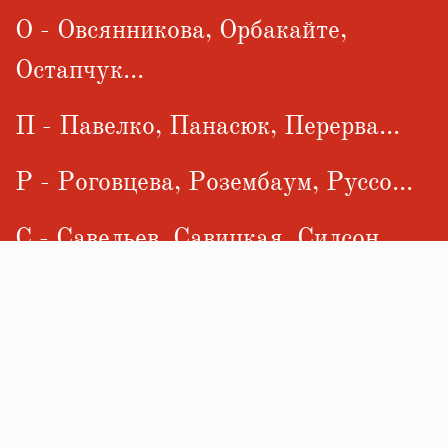
О - Овсянникова, Орбакайте,
Остапчук...
П - Павелко, Панасюк, Перерва...
Р - Роговцева, Розембаум, Руссо...
С - Савельев, Савицкая, Силсон...
Т - Таран, Таточенко, Телегин...
У - Ульянова, Умка, Усатюк...
Ф - Фальц-Фейн, Флоренский,
Французов...