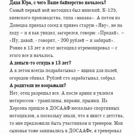
Дядя Юра, с чего Ваше байкерство началось?
Самый первый мой мотоцикл был минский, К-125,
киевского производства, типа «макака». А потом из
Донецка приехал сосед и привез старую «Яву», не на
ходу – и я как увидел, загорелся, говорю: «Продай». –
«Ну, давай, - говорит, - 200 рублей – и забирай».
Ровно в 13 лет я этот мотоцикл отремонировал – с
этого все и началось.
А деньги-то откуда в 13 лет?
А я летом всегда подрабатывал – ящики для полей,
огородов сбивал. Рублей сто зарабатывал, собрал.
А родители не возражали?
Нет, отец разрешал все. А после армии я увлекся
моткроссом - трамплины, виражи, прыжки. Из
Херсона пришло в ДОСААФ несколько спортивных
мотоциклов, а поскольку знали, что я явист с детства,
то мне предложили быть участником и тренером. Мои
сыновья тоже занимались в ДОСААФе, я тренеровал