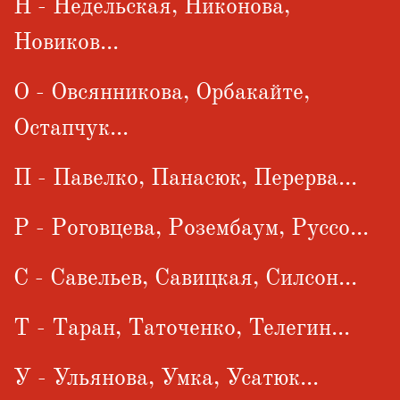
Н - Недельская, Никонова,
Новиков...
О - Овсянникова, Орбакайте,
Остапчук...
П - Павелко, Панасюк, Перерва...
Р - Роговцева, Розембаум, Руссо...
С - Савельев, Савицкая, Силсон...
Т - Таран, Таточенко, Телегин...
У - Ульянова, Умка, Усатюк...