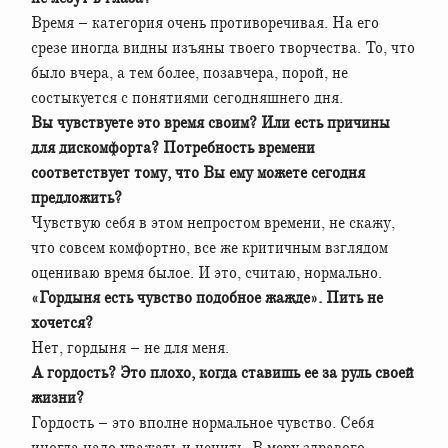
Время – категория очень противоречивая. На его
срезе иногда видны изъяны твоего творчества. То, что
было вчера, а тем более, позавчера, порой, не
состыкуется с понятиями сегодняшнего дня.
Вы чувствуете это время своим? Или есть причины
для дискомфорта? Потребность времени
соответствует тому, что Вы ему можете сегодня
предложить?
Чувствую себя в этом непростом времени, не скажу,
что совсем комфортно, все же критичным взглядом
оцениваю время былое. И это, считаю, нормально.
«Гордыня есть чувство подобное жажде». Пить не
хочется?
Нет, гордыня – не для меня.
А гордость? Это плохо, когда ставишь ее за руль своей
жизни?
Гордость – это вполне нормальное чувство. Себя
иногда надо уважать и ценить. В меру здравого