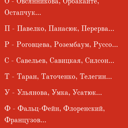
О - Овсянникова, Орбакайте,
Остапчук...
П - Павелко, Панасюк, Перерва...
Р - Роговцева, Розембаум, Руссо...
С - Савельев, Савицкая, Силсон...
Т - Таран, Таточенко, Телегин...
У - Ульянова, Умка, Усатюк...
Ф - Фальц-Фейн, Флоренский,
Французов...