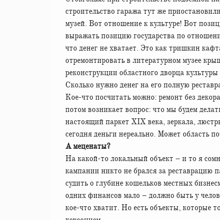
строительство гаража тут же приостановили
музей. Вот отношение к культуре! Вот позиц
выражать позицию государства по отношению
что денег не хватает. Это как тришкин кафта
отремонтировать в литературном музее крышу
реконструкции областного дворца культуры 
Сколько нужно денег на его полную рестав
Кое-что посчитать можно: ремонт без декор
потом возникает вопрос: что мы будем делат
настоящий паркет ХІХ века, зеркала, люстр
сегодня деньги нереально. Может область по
А меценаты?
На какой-то локальный объект – и то я сом
кампании никто не брался за реставрацию 
судить о глубине кошельков местных бизнесм
одних финансов мало – должно быть у челов
кое-что хватит. Но есть объекты, которые т
херсонцем…