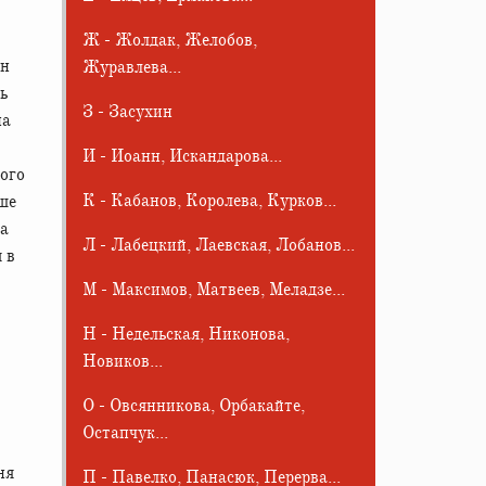
Ж - Жолдак, Желобов,
Журавлева...
ь
З - Засухин
на
И - Иоанн, Искандарова...
ного
К - Кабанов, Королева, Курков...
ше
ма
Л - Лабецкий, Лаевская, Лобанов...
 в
М - Максимов, Матвеев, Меладзе...
Н - Недельская, Никонова,
Новиков...
О - Овсянникова, Орбакайте,
Остапчук...
ня
П - Павелко, Панасюк, Перерва...