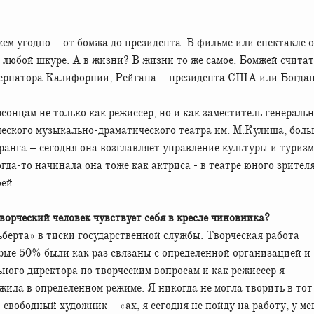
 любой шкуре. А в жизни? В жизни то же самое. Бомжей считат
убернатора Калифорнии, Рейгана – президента США или Богда
онцам не только как режиссер, но и как заместитель генераль
ческого музыкально-драматического театра им. М.Кулиша, боль
ранга – сегодня она возглавляет управление культуры и туриз
да-то начинала она тоже как актриса - в театре юного зрителя
оей.
ворческий человек чувствует себя в кресле чиновника?
льберта» в тиски государственной службы. Творческая работа
орые 50% были как раз связаны с определенной организацией и
ьного директора по творческим вопросам и как режиссер я
 жила в определенном режиме. Я никогда не могла творить в тот
т свободный художник – «ах, я сегодня не пойду на работу, у ме