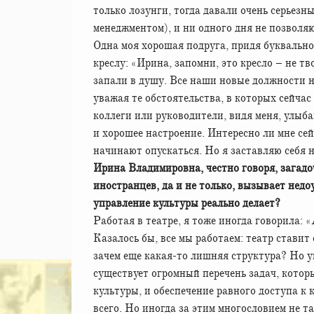
только лозунги, тогда давали очень серьезн
менеджментом), и ни одного дня не позволяю
Одна моя хорошая подруга, придя буквально 
креслу: «Ирина, запомни, это кресло – не т
запали в душу. Все наши новые должности на
уважая те обстоятельства, в которых сейчас 
коллеги или руководители, видя меня, улыба
и хорошее настроение. Интересно ли мне се
начинают опускаться. Но я заставляю себя н
Ирина Владимировна, честно говоря, загадо
иностранцев, да и не только, вызывает нед
управление культуры реально делает?
Работая в театре, я тоже иногда говорила:
Казалось бы, все мы работаем: театр стави
зачем еще какая-то лишняя структура? Но у
существует огромный перечень задач, котор
культуры, и обеспечение равного доступа к 
всего. Но иногда за этим многословием не т