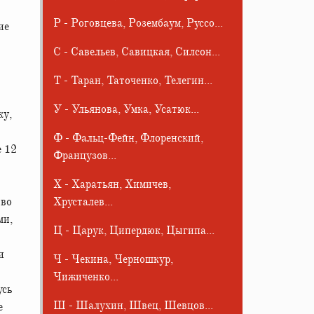
Р - Роговцева, Розембаум, Руссо...
ие
С - Савельев, Савицкая, Силсон...
Т - Таран, Таточенко, Телегин...
У - Ульянова, Умка, Усатюк...
ку,
Ф - Фальц-Фейн, Флоренский,
е 12
Французов...
Х - Харатьян, Химичев,
 во
Хрусталев...
ми,
Ц - Царук, Ципердюк, Цыгипа...
и
Ч - Чекина, Черношкур,
Чижиченко...
усь
Ш - Шалухин, Швец, Шевцов...
е