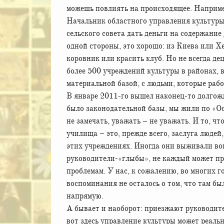
можешь повлиять на происходящее. Например
Начальник областного управления культуры 
сельского совета дать деньги на содержани
одной стороны, это хорошо: из Киева или Хе
коровник или красить клуб. Но не всегда де
более 500 учреждений культуры в районах, в
материальной базой, с людьми, которые рабо
В январе 2011-го вышел наконец-то долгожд
было законодательной базы, мы жили по «Ос
не замечать, уважать – не уважать. И то, ч
училища – это, прежде всего, заслуга людей
этих учреждениях. Иногда они выживали вопр
руководители-«глыбы», не каждый может п
проблемам. У нас, к сожалению, во многих г
воспоминания не осталось о том, что там бы
напрямую.
А бывает и наоборот: приезжают руководите
вот здесь управление культуры может реальн