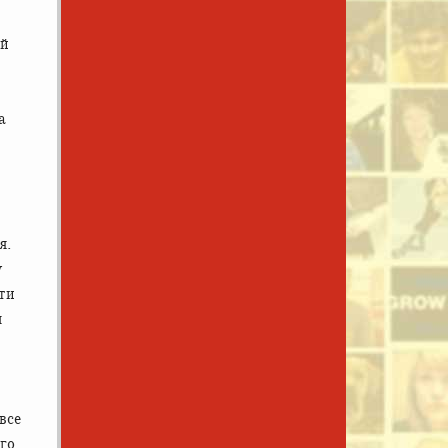
ой
а
я.
у
сти
м
все
ого