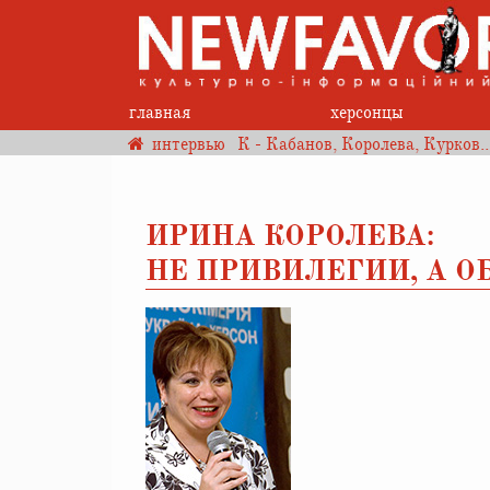
главная
херсонцы
интервью
К - Кабанов, Королева, Курков..
ИРИНА КОРОЛЕВА:
НЕ ПРИВИЛЕГИИ, А 