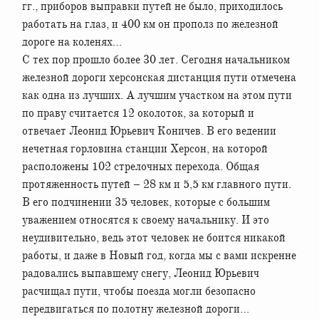
гг., приборов выправки путей не было, приходилось
работать на глаз, и 400 км он прополз по железной
дороге на коленях…
С тех пор прошло более 30 лет. Сегодня начальником
железной дороги херсонская дистанция пути отмечена
как одна из лучших. А лучшим участком на этом пути
по праву считается 12 околоток, за который и
отвечает Леонид Юрьевич Коничев. В его ведении
нечетная горловина станции Херсон, на которой
расположены 102 стрелочных перехода. Общая
протяженность путей – 28 км и 5,5 км главного пути.
В его подчинении 35 человек, которые с большим
уважением относятся к своему начальнику. И это
неудивительно, ведь этот человек не боится никакой
работы, и даже в Новый год, когда мы с вами искренне
радовались выпавшему снегу, Леонид Юрьевич
расчищал пути, чтобы поезда могли безопасно
передвигаться по полотну железной дороги…