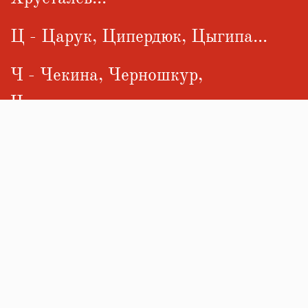
Ц - Царук, Ципердюк, Цыгипа...
Ч - Чекина, Черношкур,
Чижиченко...
Ш - Шалухин, Швец, Шевцов...
Щ
Э - Элисон...
Ю
Я - Яворская, Яковлева, Яценко...