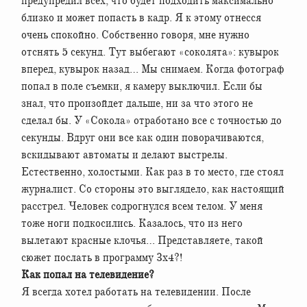
предупредил всех, что будет подходить максимально
близко и может попасть в кадр. Я к этому отнесся
очень спокойно. Собственно говоря, мне нужно
отснять 5 секунд. Тут выбегают «соколята»: кувырок
вперед, кувырок назад… Мы снимаем. Когда фотограф
попал в поле съемки, я камеру выключил. Если бы
знал, что произойдет дальше, ни за что этого не
сделал бы. У «Сокола» отработано все с точностью до
секунды. Вдруг они все как один поворачиваются,
вскидывают автоматы и делают выстрелы.
Естественно, холостыми. Как раз в то место, где стоял
журналист. Со стороны это выглядело, как настоящий
расстрел. Человек содрогнулся всем телом. У меня
тоже ноги подкосились. Казалось, что из него
вылетают красные клочья… Представляете, такой
сюжет послать в программу 3х4?!
Как попал на телевидение?
Я всегда хотел работать на телевидении. После