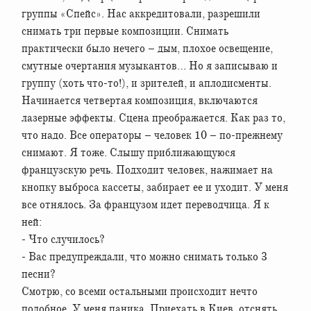
группы «Спейс». Нас аккредитовали, разрешили
снимать три первые композиции. Снимать
практически было нечего – дым, плохое освещение,
смутные очертания музыкантов… Но я записываю и
группу (хоть что-то!), и зрителей, и аплодисменты.
Начинается четвертая композиция, включаются
лазерные эффекты. Сцена преображается. Как раз то,
что надо. Все операторы – человек 10 – по-прежнему
снимают. Я тоже. Слышу приближающуюся
французскую речь. Подходит человек, нажимает на
кнопку выброса кассеты, забирает ее и уходит. У меня
все отнялось. За французом идет переводчица. Я к
ней:
- Что случилось?
- Вас предупреждали, что можно снимать только 3
песни?
Смотрю, со всеми остальными происходит нечто
подобное. У меня паника. Приехать в Киев, отснять