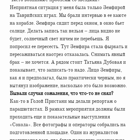
Неприятная ситуация у меня была только Земфирой
на Таврийских играх. Мы брали интервью в ее каюте
на корабле. Земфира сидит перед окном, в окно бьет
солнце. Делать запись так нельзя – лица видно не
будет, солнечный свет ничем не перебьешь. Я
попросил ее пересесть. Тут Земфира стала фыркать и
пересаживаться наотрез отказалась. Снимать явный
брак – не хочется. А рядом стоит Татьяна Дубовая и
показывает, что записать-то надо. Лицо Земфиры,
как я и предполагал, было практически черным, но я
вытянул изображение, насколько это было возможно.
Бывали случаи сожаления, что что-то не снял?
Как-то в Голой Пристани мы делали репортаж о
парашютистах. В рамках мероприятия должны были
проходить еще и показательные выступления
«Сокола». Все фотографы и операторы собрались на
подготовленной площадке. Один из журналистов