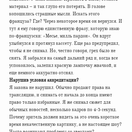
материал – и так глупо его потерять. В голове
копошились страшные мысли. Искать этого
француза? Где? Через некоторое время он вернулся. И
тут я ему говорю единственную фразу, которую знаю
по-французски: «Месье, милль пардон». Он вдруг
улыбнулся и протянул кассету. Еще раз предупредил,
чтобы я не снимал. Но, честно говоря, грех было не
снять. Я забрался на самый дальний ряд и, когда все
успокоилось, залепил красную лампочку жвачкой, и
еще немного аккуратно отснял.
Нарушив условия аккредитации?
Я закона не нарушил. Обычно продают права на
трансляцию, и снимать от начала до конца имеют
право только избранные. Я же снимал сюжет для
обычных новостей, несколько кадров по 4-5 секунд.
Почему зритель должен видеть за это очень короткое
время некачественную картинку, а не настоящее шоу?
Часто возникают проблемы со звездами?