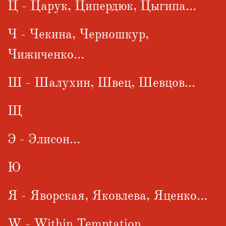
Ц - Царук, Ципердюк, Цыгипа...
Ч - Чекина, Черношкур,
Чижиченко...
Ш - Шалухин, Швец, Шевцов...
Щ
Э - Элисон...
Ю
Я - Яворская, Яковлева, Яценко...
W - Within Temptation...