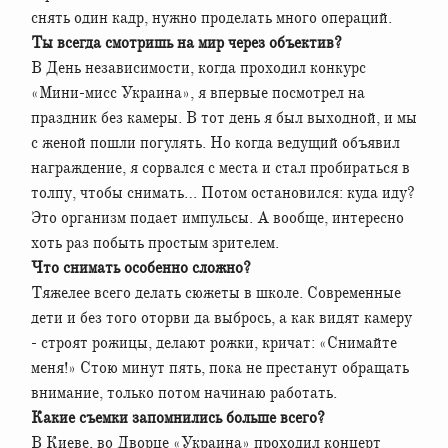
снять один кадр, нужно проделать много операций.
Ты всегда смотришь на мир через объектив?
В День независимости, когда проходил конкурс
«Мини-мисс Украина», я впервые посмотрел на
праздник без камеры. В тот день я был выходной, и мы
с женой пошли погулять. Но когда ведущий объявил
награждение, я сорвался с места и стал пробираться в
толпу, чтобы снимать… Потом остановился: куда иду?
Это организм подает импульсы. А вообще, интересно
хоть раз побыть простым зрителем.
Что снимать особенно сложно?
Тяжелее всего делать сюжеты в школе. Современные
дети и без того оторви да выбрось, а как видят камеру
- строят рожицы, делают рожки, кричат: «Снимайте
меня!» Стою минут пять, пока не престанут обращать
внимание, только потом начинаю работать.
Какие съемки запомнились больше всего?
В Киеве, во Дворце «Украина» проходил концерт