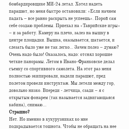
бомбардировщике МИ-24 летал. Хотел надеть
парашют, но меня быстро остановили: «Если начнем
падать – все равно раскрыть не успеешь». Порой сам
себе создаю проблемы. Приехал на «Таврийские игры»
– и за работу. Камеру на плечо, залез на вышку в
центре площадки. Вышка, оказывается, шатается, и
слезать было уже не так легко... Зачем полез – думаю?
Очень надо было! Оказалось, надо: отснял хорошие
четкие панорамы. Летом в Ивано-Франковске делал
съемку со спортивного самолета. На этот раз меня
полностью экипировали, надели парашют, пред
полетом провели инструктаж. Мы летели между гор,
довольно низко. Впереди - летчица, сзади – я с
открытым фонарем (так называется задвигающаяся
кабина), снимаю…
Страшно?
Нет. Но именно в кукурузниках ко мне
подкрадывается тошнота. Чтобы не обращать на нее