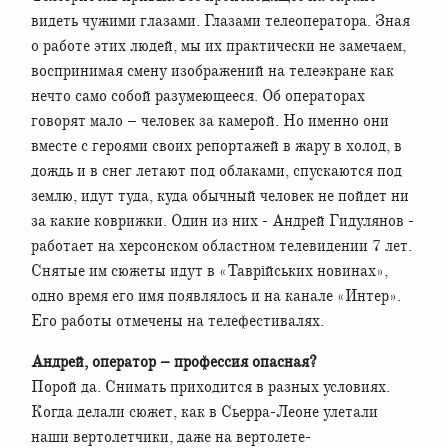
видеть чужими глазами. Глазами телеоператора. Зная
о работе этих людей, мы их практически не замечаем,
воспринимая смену изображений на телеэкране как
нечто само собой разумеющееся. Об операторах
говорят мало – человек за камерой. Но именно они
вместе с героями своих репортажей в жару в холод, в
дождь и в снег летают под облаками, спускаются под
землю, идут туда, куда обычный человек не пойдет ни
за какие коврижки. Один из них - Андрей Гидулянов -
работает на херсонском областном телевидении 7 лет.
Снятые им сюжеты идут в «Таврійських новинах»,
одно время его имя появлялось и на канале «Интер».
Его работы отмечены на телефестивалях.
Андрей, оператор – профессия опасная?
Порой да. Снимать приходится в разных условиях.
Когда делали сюжет, как в Сьерра-Леоне улетали
наши вертолетчики, даже на вертолете-