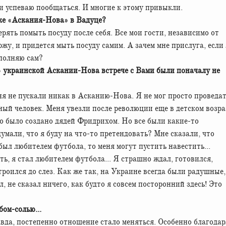
ими успеваю пообщаться. И многие к этому привыкли.
яке «Аскания-Нова» в Вадуце?
ерять помыть посуду после себя. Все мои гости, независимо от
ржу, и придется мыть посуду самим. А зачем мне прислуга, если 
ыполняю сам?
 украинской Аскании-Нова встрече с Вами были поначалу не
ня не пускали никак в Асканию-Нова. Я не мог просто проведа
ный человек. Меня увезли после революции еще в детском возра
что было создано дядей Фридрихом. Но все были какие-то
мали, что я буду на что-то претендовать? Мне сказали, что
 был любителем футбола, то меня могут пустить навестить...
ь, я стал любителем футбола... Я страшно ждал, готовился,
троился до слез. Как же так, на Украине всегда были радушные,
, не сказал ничего, как будто я совсем посторонний здесь! Это
бом-солью...
равда, постепенно отношение стало меняться. Особенно благодар