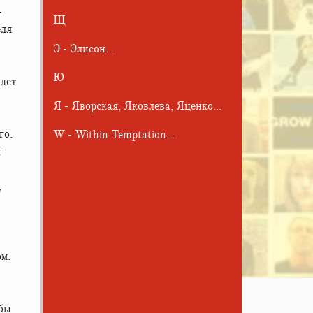
-
Щ
еля
Э - Элисон...
Ю
идет
Я - Яворская, Яковлева, Яценко...
го.
W - Within Temptation...
т
,
ом.
обы