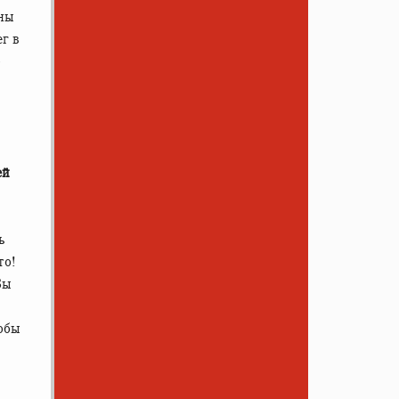
жны
ег в
—
ей
ь
то!
Вы
тобы