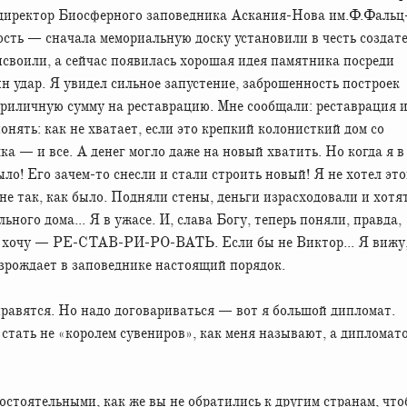
иректор Биосферного заповедника Аскания-Нова им.Ф.Фальц
сть — сначала мемориальную доску установили в честь создат
исвоили, а сейчас появилась хорошая идея памятника посреди
ин удар. Я увидел сильное запустение, заброшенность построек
приличную сумму на реставрацию. Мне сообщали: реставрация 
понять: как не хватает, если это крепкий колонисткий дом со
а — и все. А денег могло даже на новый хватить. Но когда я в
ыло! Его зачем-то снесли и стали строить новый! Я не хотел это
 не так, как было. Подняли стены, деньги израсходовали и хотя
ного дома... Я в ужасе. И, слава Богу, теперь поняли, правда,
к я хочу — РЕ-СТАВ-РИ-РО-ВАТЬ. Если бы не Виктор... Я вижу
зрождает в заповеднике настоящий порядок.
нравятся. Но надо договариваться — вот я большой дипломат.
 стать не «королем сувениров», как меня называют, а дипломат
мостоятельными, как же вы не обратились к другим странам, чт