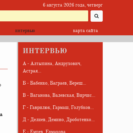
6 августа 2026 года, четверг
интервью
карта сайта
ИНТЕРВЬЮ
А - Алтыпина, Андрухович,
Астрая...
Б - Бабенко, Баграев, Береш...
о
В - Ваганова, Валевская, Вирчис...
Г - Гаврилюк, Гармаш, Голубков...
да
Д - Делиев, Демино, Дроботенко...
Е - Емцев, Ермакова...