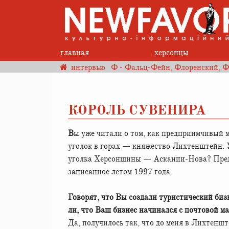
главная
херсонцы
интервью
Ф - Фальц-Фейн, Флоренский, Ф
КОРОЛЬ СУВЕНИРА
Вы уже читали о том, как предприимчивый молодой человек превратил в туристический рай богом забытый
уголок в горах — княжество Лихтенштейн. У
уголка Херсонщины — Аскании-Нова? Пред
записанное летом 1997 года.
Говорят, что Вы создали туристический бизн
ли, что Ваш бизнес начинался с почтовой м
Да, получилось так, что до меня в Лихтенш