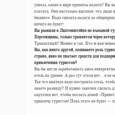
узнать, какие в мире приняты налоги? Вы в
платить. Они настолько высокие, что люди не
бюджете. Надо снизить налоги до общепринят
ничего не будет!
Вы развили в Лихтенштейне не въездной тури
Херсонщины, только транзитом через кото
Транзитный? Можно и так. Кто ж вам мешае
Вы, как никто другой, понимаете роль туриз
стране, явно не хватает средств для подде
привлечении туристов?
Вы бы могли зарабатывать здесь невероятные
отель на уровне. А раз тут отеля нет... я не м
Так что вначале надо построить отель, чтоб
знаете разницу? И нужно лавочки сделать д
карточки нет, чтобы послать домой «Привет
привлечь туристов! Пока этого не будет — н