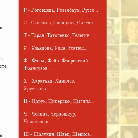
Р - Роговцева, Розембаум, Руссо...
С - Савельев, Савицкая, Силсон...
я
Т - Таран, Таточенко, Телегин...
У - Ульянова, Умка, Усатюк...
ть
Ф - Фальц-Фейн, Флоренский,
сте,
Французов...
Х - Харатьян, Химичев,
Хрусталев...
Ц - Царук, Ципердюк, Цыгипа...
Ч - Чекина, Черношкур,
Чижиченко...
Ш - Шалухин, Швец, Шевцов...
я