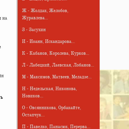
Ж - Жолдак, Желобов,
Журавлева...
и на
З - Засухин
И - Иоанн, Искандарова...
е
К - Кабанов, Королева, Курков...
Л - Лабецкий, Лаевская, Лобанов...
йн
М - Максимов, Матвеев, Меладзе...
Н - Недельская, Никонова,
Новиков...
ть
О - Овсянникова, Орбакайте,
Остапчук...
П - Павелко, Панасюк, Перерва...