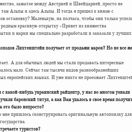
яжество, зажатое между Австрией и Швейцарией, просто не
 там Альпы и здесь Альпы. И тогда я пришел к князю с
тов остановку? Маленькую, на полчаса, чтобы они только успел
 родным красивую открытку «Привет из княжества
рытки и марки мы специально разработали и заказали у лучших
доходов Лихтенштейн получает от продажи марок? Но не все ж
тает. А для обычных людей мы стали продавать интересные
залось мало. Сейчас там тысячи видов разнообразнейших
вных европейских языках. И уже никто не проезжает Лихтенште
м с какой-нибудь украинский райцентр, у нас во многом узнали
учили баронский титул, а как Вам удалось в свое время получи
а это было непросто?
го мне пришлось сконструировать оригинальную автопоилку для
 государства.
стречаете туристов?