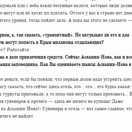
ыдумали или с неба взяли безумные налоги, которые люди дол
 могут или не хотят их платить. Оттого у вас в стране нет ден
ого уровня, тогда пойдет дело. А пока вы этого не сделаете 
зм, а, так сказать, «транзитный». Не актуально ли это и для
рую могут попасть в Крым миллионы отдыхающих?
т? Работайте.
ма в деле привлечения средств. Сейчас Аскании-Нова, как и вс
ржания заповедника. Как Вы оцениваете шансы Аскании-Нова в
 деньги, если бы поняли, что первым делом надо устроить здес
огу сказать, что сейчас здесь отель, это... это... это будка какая-
ы туристы приезжали, а то пока они могут только проезжать... 
ля сувениров и прочего — здесь же ничего не купишь! Даже
 из Аскании-Нова!» Сувениры и отель — вот самое главное, ч
ичего не выйдет.