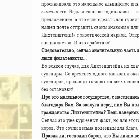
проскакивали это маленькое альпийское кн
замечая его. Ведь внешне все одинаково — и
предложением: а что если сделать для турис
нашей почте отправить своим знакомым или
Лихтенштейн!» с экзотической маркой. Отк
специалистов. И это сработало!
Следовательно, сейчас значительную часть 
люди филателисты...
Во всяком случае, для Лихтенштейна их хва
сувениры. Со временем одного магазина ока
сувениров, продавцы говорят на всех осно
без остановки!
Про это маленькое государство, с население
благодаря Вам. За заслуги перед ним Вы пол
гражданство Лихтенштейна?
Ведь наверняк
Сейчас это уже курьезный факт, но для это
коров. Это сочли весьма полезным для блага
Правда ли, господин барон, что Вы лично в