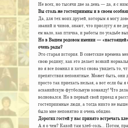
Не всех, но тысячи две за день — да, я с н
Вы столь же гостеприимны и в своем особн
Да, для тех моих друзей, которым я могу дов
званий и чинов, знают, что прислугу я не де
ем мало, как птичка, и работы по усадьбе в
Но в Вашем родовом имении — «настоящей»
очень рады?
Это старая история. В советские времена ме
свою родину, как это делает всякий нормаль
но я все помнил и хотел снова увидеть то, 
препятствия непонятные. Может быть, они ду
просто так приехать нельзя, а вот если бы я
асканийскую футбольную команду! Что делат
волновался. Но в первый свой приезд я расс
гостеприимные люди, а тогда никто не вышел
было мне непонятно и очень обидно.
Дорогих гостей у нас принято встречать хле
А я о чем? Какой там хлеб-соль... Потом, п