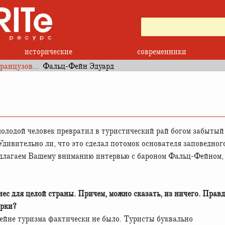
исторические
современники
ранцузов...
Фальц-Фейн Эдуард
дивительно ли, что это сделал потомок основателя заповедног
лагаем Вашему вниманию интервью с бароном Фальц-Фейном,
ес для целой страны. Причем, можно сказать, из ничего. Прав
арки?
тейне туризма фактически не было. Туристы буквально