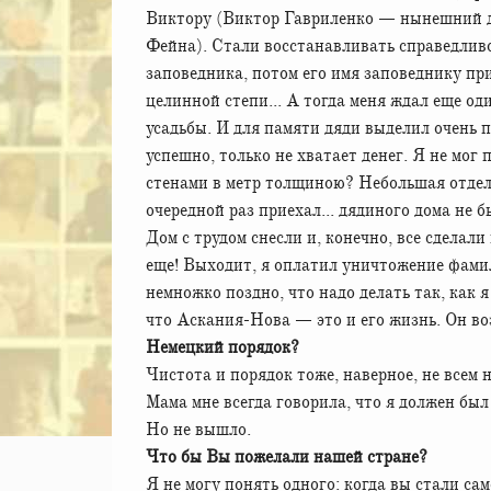
Виктору (Виктор Гавриленко — нынешний д
Фейна). Стали восстанавливать справедливо
заповедника, потом его имя заповеднику пр
целинной степи... А тогда меня ждал еще од
усадьбы. И для памяти дяди выделил очень 
успешно, только не хватает денег. Я не мог 
стенами в метр толщиною? Небольшая отделк
очередной раз приехал... дядиного дома не б
Дом с трудом снесли и, конечно, все сделали
еще! Выходит, я оплатил уничтожение фамиль
немножко поздно, что надо делать так, ка
что Аскания-Нова — это и его жизнь. Он во
Немецкий порядок?
Чистота и порядок тоже, наверное, не всем 
Мама мне всегда говорила, что я должен был
Но не вышло.
Что бы Вы пожелали нашей стране?
Я не могу понять одного: когда вы стали са