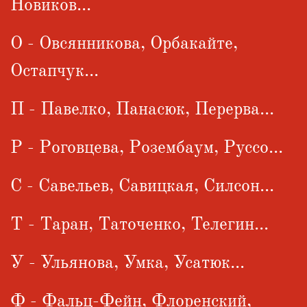
Новиков...
О - Овсянникова, Орбакайте,
Остапчук...
П - Павелко, Панасюк, Перерва...
Р - Роговцева, Розембаум, Руссо...
С - Савельев, Савицкая, Силсон...
Т - Таран, Таточенко, Телегин...
У - Ульянова, Умка, Усатюк...
Ф - Фальц-Фейн, Флоренский,