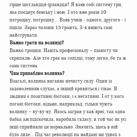
гірше шотландця-ірландця? Я взяв собі систему гри,
яка поєднує бемську і мою. І ото вже років 10
потрошку, потрошку… Взяв учнів - одного, другого - і
пішло. Зараз чоловік 15 грають, 3-4 вміють самі
майструвати.
Важко грати на волинці?
Важко трошки. Навіть професіоналу – піаністу чи
скрипалю. Але хто грає на сопілці, тому легко, бо та ж
сама система.
Чим приваблює волинка?
Взагалі, волинка виганяє нечисту силу. Один із
задоволенням слухає, а інший кривиться і тікає. В
людини є позитивні біотоки, і є негативні. І от у кого
погані біотоки, відьми, наприклад, тільки чують
волинку – ву-ву-ву. Якось заграв у кав’ярні, так одна
бабка аж підскочила, наробила галасу, в той час як усі
інші сприйняли це нормально. Значить, щось в ній
було лихе... Під час революції на майдані ми удвох з