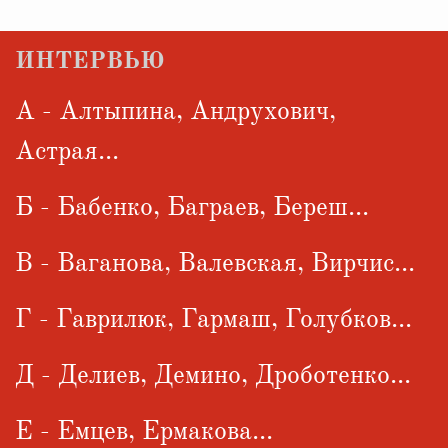
ИНТЕРВЬЮ
А - Алтыпина, Андрухович,
Астрая...
Б - Бабенко, Баграев, Береш...
В - Ваганова, Валевская, Вирчис...
Г - Гаврилюк, Гармаш, Голубков...
Д - Делиев, Демино, Дроботенко...
Е - Емцев, Ермакова...