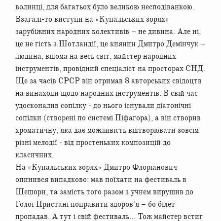
волинці, для багатьох було великою несподіванкою.
Взагалі-то виступи на «Купальських зорях»
зарубіжних народних колективів – не дивина. Але ні,
це не гість з Шотландії, це киянин Дмитро Демінчук –
людина, відома на весь світ, майстер народних
інструментів, провідний спеціаліст на просторах СНД.
Ще за часів СРСР він отримав 8 авторських свідоцтв
на винаходи щодо народних інструментів. В свій час
удосконалив сопілку - до нього існували діатонічні
сопілки (створені по системі Піфагора), а він створив
хроматичну, яка дає можливість відтворювати зовсім
різні мелодії - від простеньких композицій до
класичних.
На «Купальських зорях» Дмитро Флоріанович
опинився випадково: мав поїхати на фестиваль в
Шешори, та замість того разом з учнем вирушив до
Голої Пристані поправити здоров’я – бо білет
пропадав. А тут і свій фестиваль… Тож майстер встиг