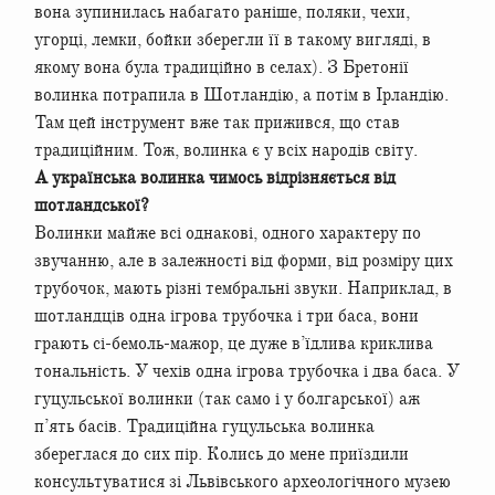
вона зупинилась набагато раніше, поляки, чехи,
угорці, лемки, бойки зберегли її в такому вигляді, в
якому вона була традиційно в селах). З Бретонії
волинка потрапила в Шотландію, а потім в Ірландію.
Там цей інструмент вже так прижився, що став
традиційним. Тож, волинка є у всіх народів світу.
А українська волинка чимось відрізняється від
шотландської?
Волинки майже всі однакові, одного характеру по
звучанню, але в залежності від форми, від розміру цих
трубочок, мають різні тембральні звуки. Наприклад, в
шотландців одна ігрова трубочка і три баса, вони
грають сі-бемоль-мажор, це дуже в’їдлива криклива
тональність. У чехів одна ігрова трубочка і два баса. У
гуцульської волинки (так само і у болгарської) аж
п’ять басів. Традиційна гуцульська волинка
збереглася до сих пір. Колись до мене приїздили
консультуватися зі Львівського археологічного музею