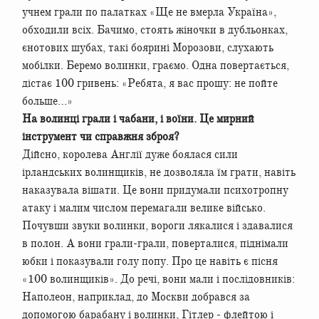
учнем грали по палатках «Ще не вмерла Україна»,
обходили всіх. Бачимо, стоять жіночки в дубльонках,
єнотових шубах, такі боярині Морозови, слухають
мобілки. Беремо волинки, граємо. Одна повертається,
дістає 100 гривень: «Ребята, я вас прошу: не пойте
больше…»
На волинці грали і чабани, і воїни. Це мирний
інструмент чи справжня зброя?
Дійсно, королева Англії дуже боялася сили
ірландських волинщиків, не дозволяла їм грати, навіть
наказувала вішати. Це вони придумали психотропну
атаку і малим числом перемагали велике військо.
Почувши звуки волинки, вороги лякалися і здавалися
в полон. А вони грали-грали, поверталися, піднімали
юбки і показували голу попу. Про це навіть є пісня
«100 волинщиків». До речі, вони мали і послідовників:
Наполеон, наприклад, до Москви добрався за
допомогою барабану і волинки, Гітлер - флейтою і